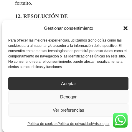
fortuito.
12. RESOLUCIÓN DE
CONTROVERSIAS. LEY APLICABLE Y
Gestionar consentimiento
JURISDICCIÓN
Para ofrecer las mejores experiencias, utilizamos tecnologías como las
Las presentes Condiciones Generales de Uso,
cookies para almacenar y/o acceder a la información del dispositivo. El
consentimiento de estas tecnologías nos permitirá procesar datos como el
así como el uso del Espacio Web, se regirán
comportamiento de navegación o las identificaciones únicas en este sitio.
por la legislación española. Para la resolución
No consentir o retirar el consentimiento, puede afectar negativamente a
ciertas características y funciones.
de cualquier controversia las partes se
someterán a los Juzgados y Tribunales del
Aceptar
domicilio social del Responsable del sitio web.
Denegar
En el supuesto de que cualquier estipulación de
las presentes Condiciones Generales de Uso
Ver preferencias
resultara inexigible o nula en virtud de la
legislación aplicable o como consecuencia de
Política de cookies
Política de privacidad
Aviso legal
una resolución judicial o administrativa, dicha